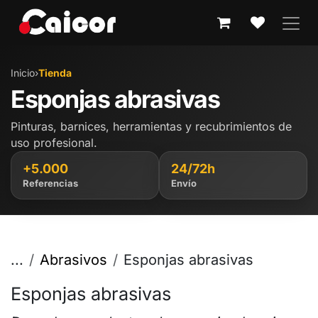
IR AL CONTENIDO
Inicio
›
Tienda
Esponjas abrasivas
Pinturas, barnices, herramientas y recubrimientos de
uso profesional.
+5.000
24/72h
Referencias
Envío
...
Abrasivos
Esponjas abrasivas
Esponjas abrasivas