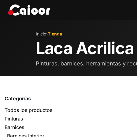
IR AL CONTENIDO
Tienda
Marcas
Eve
Inicio
›
Tienda
Laca Acrilica
Pinturas, barnices, herramientas y rec
Categorías
Todos los productos
Pinturas
Barnices
Barnices Interior