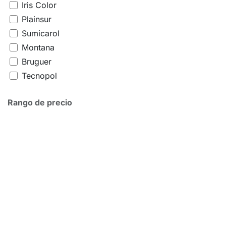
Iris Color
Plainsur
Sumicarol
Montana
Bruguer
Tecnopol
Tixol
Rango de precio
DROVI
Xylazel
Ferroluz
San Juan
Hammerite
HG
Dosmar
Perfect Finish
3 M