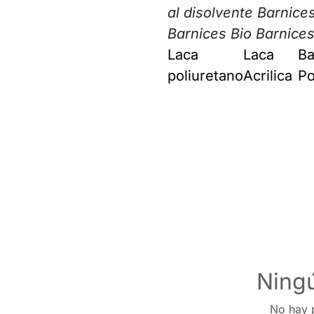
al disolvente Barnice
Barnices Bio Barnice
Laca
Laca
Ba
poliuretano
Acrilica
Po
Ningú
No hay p