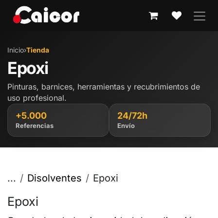
IR AL CONTENIDO
Inicio
›
Tienda
Epoxi
Pinturas, barnices, herramientas y recubrimientos de
uso profesional.
+5.000
24/72h
Referencias
Envío
...
Disolventes
Epoxi
Epoxi