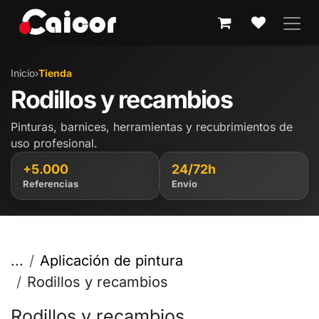
IR AL CONTENIDO
Inicio
›
Tienda
Rodillos y recambios
Pinturas, barnices, herramientas y recubrimientos de
uso profesional.
+5.000
24/72h
Referencias
Envío
...
Aplicación de pintura
Rodillos y recambios
Rodillos y recambios