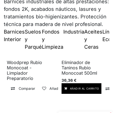
Barnices industriales de altas prestaciones:
fondos 2K, acabados náuticos, lasures y
tratamientos bio-higienizantes. Protección
técnica para madera de nivel profesional.
Barnices
Suelos
Fondos
Industria
Aceites
Líne
Interior
y
y
y
Ecol
Parqué
Limpieza
Ceras
Woodprep Rubio
Eliminador de
Monocoat -
Taninos Rubio
Limpiador
Monocoat 500ml
Preparatorio
36,36
€
Comparar
Añadir a lista de deseos
AÑADIR AL CARRITO