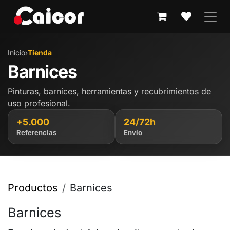
IR AL CONTENIDO
Inicio
›
Tienda
Barnices
Pinturas, barnices, herramientas y recubrimientos de
uso profesional.
+5.000
24/72h
Referencias
Envío
Productos
Barnices
Barnices