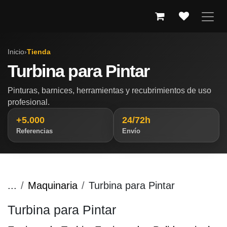
IR AL CONTENIDO
Inicio
›
Tienda
Turbina para Pintar
Pinturas, barnices, herramientas y recubrimientos de uso
profesional.
+5.000
24/72h
Referencias
Envío
...
Maquinaria
Turbina para Pintar
Turbina para Pintar