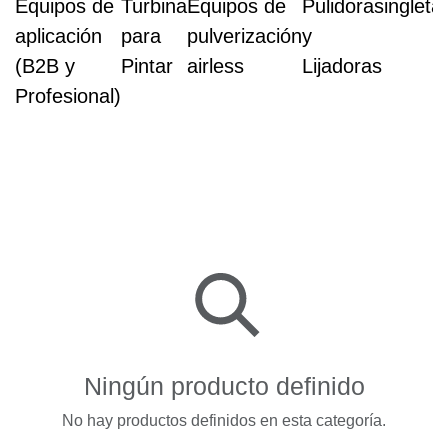
Equipos de
Turbina
Equipos de
Pulidoras
ingleta
aplicación
para
pulverización
y
(B2B y
Pintar
airless
Lijadoras
Profesional)
Ningún producto definido
No hay productos definidos en esta categoría.