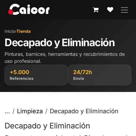
IR AL CONTENIDO
Inicio
›
Tienda
Decapado y Eliminación
Pinturas, barnices, herramientas y recubrimientos de
uso profesional.
+5.000
24/72h
Referencias
Envío
...
Limpieza
Decapado y Eliminación
Decapado y Eliminación